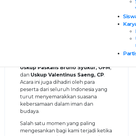
Pembinaan dan Pengembangan
Pesparani Katolik Nasional (LP3KN)
Sisw
2025
.
Kary
Kami mendapat kesempatan
berharga untuk ambil bagian sebagai
pengisi acara, khususnya dalam
paduan suara (choir)
pada
Misa
Parti
Pembukaan
yang dipimpin oleh
Uskup Paskalis Bruno Syukur, OFM
,
dan
Uskup Valentinus Saeng, CP
.
Acara ini juga dihadiri oleh para
peserta dari seluruh Indonesia yang
turut menyemarakkan suasana
kebersamaan dalam iman dan
budaya.
Salah satu momen yang paling
mengesankan bagi kami terjadi ketika