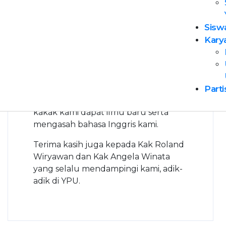
University of Social Sciences. Yang
lebih asik lagi kakak-kakaknya
Sisw
membawa buku bacaan. Wah….terima
kasih ya kayak-kakak kami sangat
Kary
senang sekali dapat bertemu dengan
kakak-kakak semuanya, sudah saling
belajar satu sama lain, saling
menghibur serta saling berbagi
Parti
inspirasi. Dengan bertemu kakak-
kakak kami dapat ilmu baru serta
mengasah bahasa Inggris kami.
Terima kasih juga kepada Kak Roland
Wiryawan dan Kak Angela Winata
yang selalu mendampingi kami, adik-
adik di YPU.