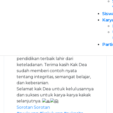
mendampingi adik-adik YPU, mulai
dari seni dan Bahasa Inggris.
Sisw
Kelulusan ini tidak hanya menjadi
Kary
pencapaian bagi Kak Dea, tetapi juga
menjadi inspirasi besar bagi adik-adik
di YPU. Bahwa dengan disiplin, kerja
keras, dan hati yang mau melayani,
Parti
setiap mimpi bisa dicapai.
Di YPU, kami percaya bahwa
pendidikan terbaik lahir dari
keteladanan. Terima kasih Kak Dea
sudah memberi contoh nyata
tentang integritas, semangat belajar,
dan keberanian.
Selamat kak Dea untuk kelulusannya
dan sukses untuk karya-karya kakak
selanjutnya.
Sorotan Sorotan