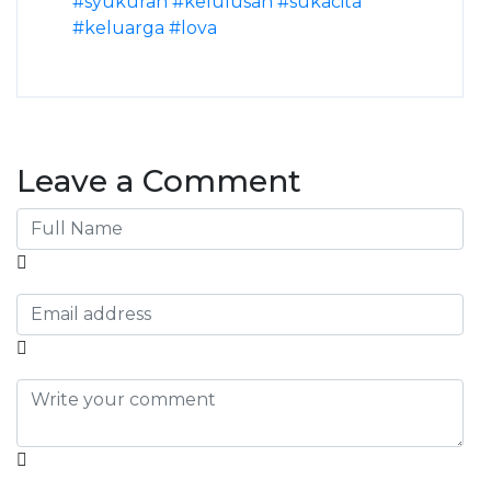
#syukuran
#kelulusan
#sukacita
#keluarga
#lova
Leave a Comment