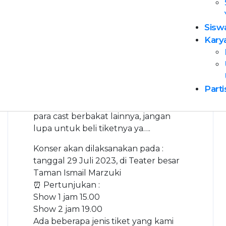
dengan musisi-musisi muda berbakat
Indonesia seperti Luthfi Aulia, Sania
Sisw
Leonardo, Suara Kayu dan Jojoanito
Kary
Gea✨
Duhh makin penasaran nih bakal
seseru apa si acaranya!
Untuk teman-teman yang ingin
Parti
menyaksikan penampilan dari siswa-
siswi
@yayasanprimaunggul
serta
para cast berbakat lainnya, jangan
lupa untuk beli tiketnya ya….
Konser akan dilaksanakan pada :
tanggal 29 Juli 2023, di Teater besar
Taman Ismail Marzuki
⏰ Pertunjukan :
Show 1 jam 15.00
Show 2 jam 19.00
Ada beberapa jenis tiket yang kami